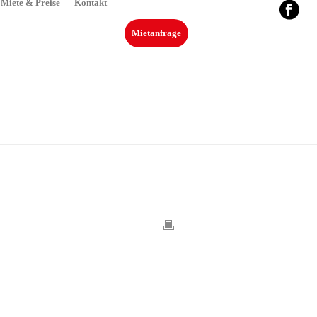
Miete & Preise
Kontakt
Mietanfrage
NKLUSIVE!*
»
VERSICHERUNG_MIETER2