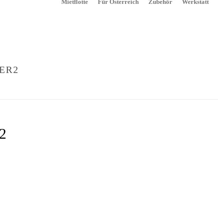
Mietflotte
Für Österreich
Zubehör
Werkstatt
ER2
STARTSEITE
»
MIETEN. OHNE RISIKO – VERSICHERUNGSSCHUTZ I
r2