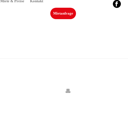
Miete & Preise
Kontakt
Mietanfrage
»
ELK-WOHNMOBILVERKAUF-LANDSHUT