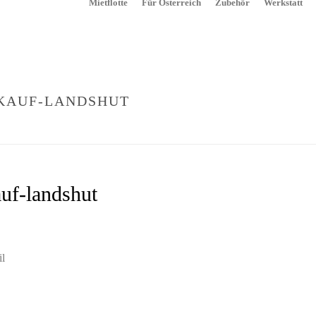
Mietflotte
Für Österreich
Zubehör
Werkstatt
KAUF-LANDSHUT
STARTSEITE
»
MÖCHTEN SIE EIN REISEMOBIL KAUFEN?
uf-landshut