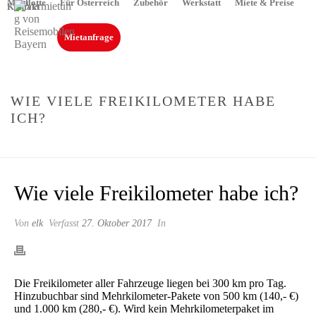
Mietflotte
Für Österreich
Zubehör
Werkstatt
Miete & Preise
Kontakt
Mietanfrage
WIE VIELE FREIKILOMETER HABE
ICH?
STARTSEITE
»
WIE VIELE FREIKILOMETER HABE ICH?
Wie viele Freikilometer habe ich?
Von
elk
Verfasst
27. Oktober 2017
In
Die Freikilometer aller Fahrzeuge liegen bei 300 km pro Tag.
Hinzubuchbar sind Mehrkilometer-Pakete von 500 km (140,- €)
und 1.000 km (280,- €). Wird kein Mehrkilometerpaket im