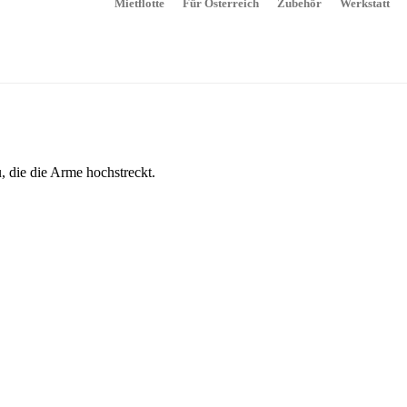
Mietflotte
Für Österreich
Zubehör
Werkstatt
, die die Arme hochstreckt.