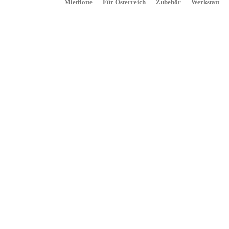
Mietflotte
Für Österreich
Zubehör
Werkstatt