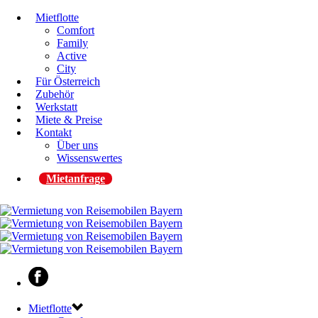
Mietflotte
Comfort
Family
Active
City
Für Österreich
Zubehör
Werkstatt
Miete & Preise
Kontakt
Über uns
Wissenswertes
Mietanfrage
Mietflotte