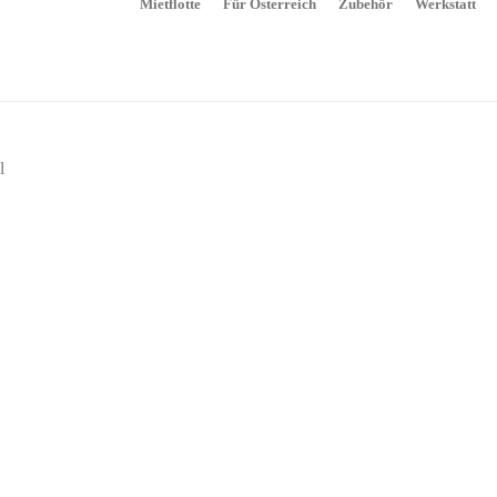
Mietflotte
Für Österreich
Zubehör
Werkstatt