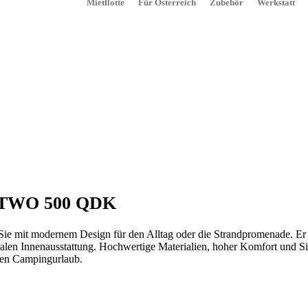
Mietflotte
Für Österreich
Zubehör
Werkstatt
TWO 500 QDK
ie mit modernem Design für den Alltag oder die Strandpromenade. Er
nalen Innenausstattung. Hochwertige Materialien, hoher Komfort und 
sten Campingurlaub.