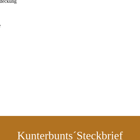
bdeckung
e
Kunterbunts´Steckbrief