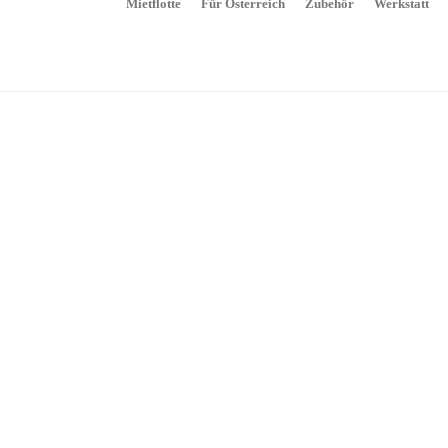
Mietflotte
Für Österreich
Zubehör
Werkstatt