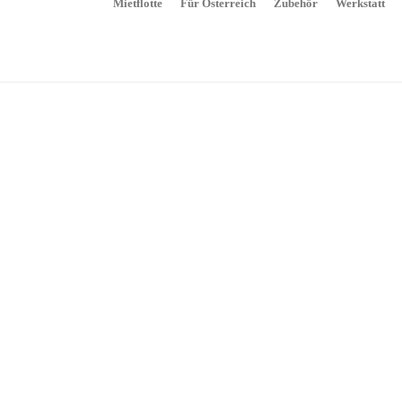
Mietflotte
Für Österreich
Zubehör
Werkstatt