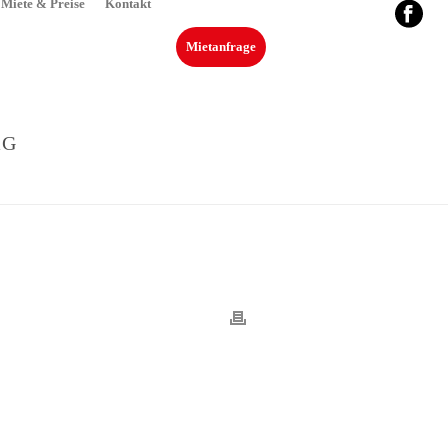
Miete & Preise
Kontakt
Mietanfrage
RG
EUROPA-ELK-REISEMOBILE-MOOSBURG