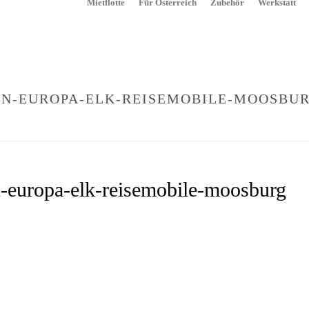
Mietflotte
Für Österreich
Zubehör
Werkstatt
N-EUROPA-ELK-REISEMOBILE-MOOSBU
R CAMPINGPLÄTZE IN DEUTSCHLAND & EUROPA
»
CAMPING-OEFFNUNGEN-
-europa-elk-reisemobile-moosburg