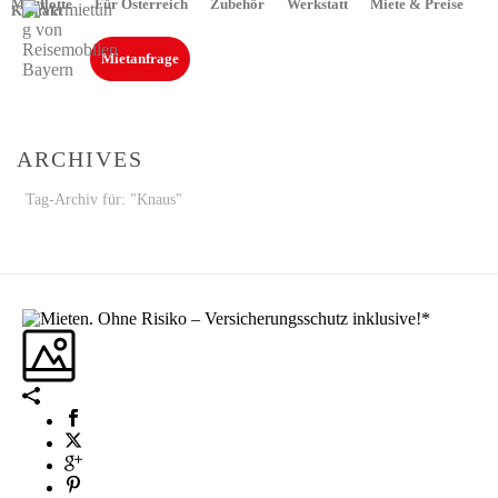
Mietflotte
Für Österreich
Zubehör
Werkstatt
Miete & Preise
Kontakt
Mietanfrage
ARCHIVES
Tag-Archiv für: "Knaus"
STARTSEITE
»
KNAUS