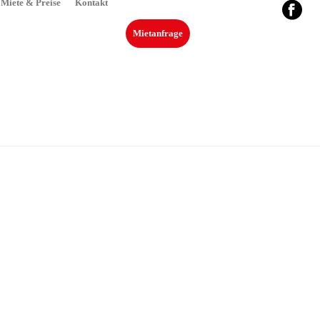
Miete & Preise
Kontakt
Mietanfrage
STARTSEITE
»
NEUIGKEITEN