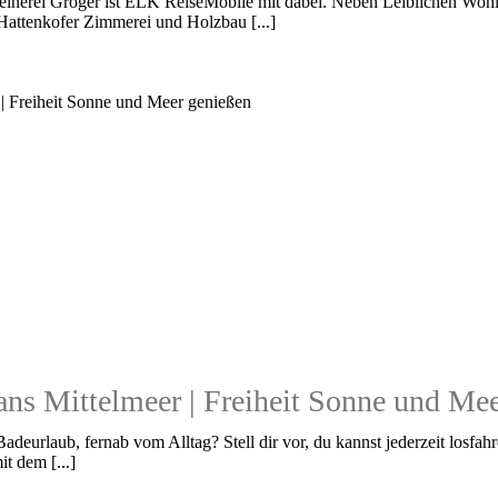
reinerei Gröger ist ELK ReiseMobile mit dabei. Neben Leiblichen W
Hattenkofer Zimmerei und Holzbau [...]
ns Mittelmeer | Freiheit Sonne und Me
deurlaub, fernab vom Alltag? Stell dir vor, du kannst jederzeit losfah
it dem [...]