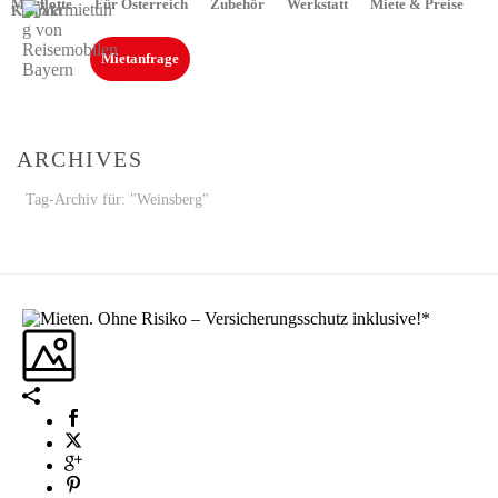
Mietflotte
Für Österreich
Zubehör
Werkstatt
Miete & Preise
Kontakt
Mietanfrage
ARCHIVES
Tag-Archiv für: "Weinsberg"
STARTSEITE
»
WEINSBERG