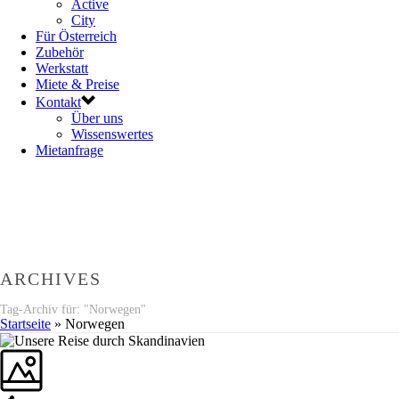
Active
City
Für Österreich
Zubehör
Werkstatt
Miete & Preise
Kontakt
Über uns
Wissenswertes
Mietanfrage
ARCHIVES
Tag-Archiv für: "Norwegen"
Startseite
»
Norwegen