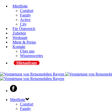
Mietflotte
Comfort
Family
Active
City
Für Österreich
Zubehör
Werkstatt
Miete & Preise
Kontakt
Über uns
Wissenswertes
Mietanfrage
Mietflotte
Comfort
Family