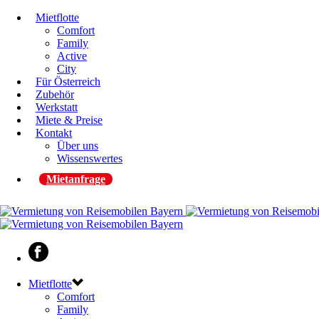
Mietflotte
Comfort
Family
Active
City
Für Österreich
Zubehör
Werkstatt
Miete & Preise
Kontakt
Über uns
Wissenswertes
Mietanfrage
Mietflotte
Comfort
Family