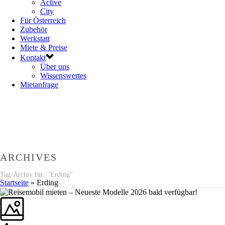
Active
City
Für Österreich
Zubehör
Werkstatt
Miete & Preise
Kontakt
Über uns
Wissenswertes
Mietanfrage
ARCHIVES
Tag-Archiv für: "Erding"
Startseite
»
Erding