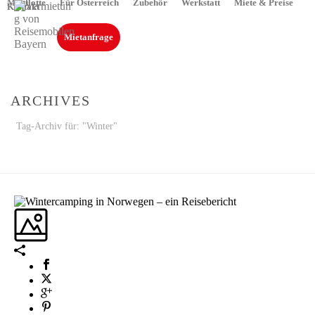
Mietflotte
Für Österreich
Zubehör
Werkstatt
Miete & Preise
Kontakt
Mietanfrage
ARCHIVES
Tag-Archiv für: "Winter"
STARTSEITE
»
WINTER